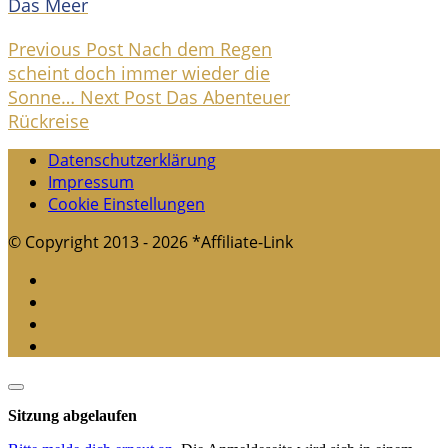
Das Meer
Previous Post
Nach dem Regen
scheint doch immer wieder die
Sonne…
Next Post
Das Abenteuer
Rückreise
Datenschutzerklärung
Impressum
Cookie Einstellungen
© Copyright 2013 - 2026 *Affiliate-Link
Dialog
schließen
Sitzung abgelaufen