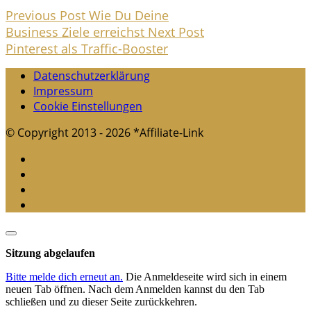
Previous Post
Wie Du Deine
Business Ziele erreichst
Next Post
Pinterest als Traffic-Booster
Datenschutzerklärung
Impressum
Cookie Einstellungen
© Copyright 2013 - 2026 *Affiliate-Link
Dialog
schließen
Sitzung abgelaufen
Bitte melde dich erneut an.
Die Anmeldeseite wird sich in einem
neuen Tab öffnen. Nach dem Anmelden kannst du den Tab
schließen und zu dieser Seite zurückkehren.