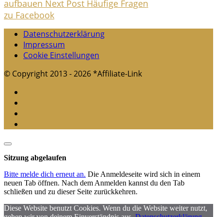
aufbauen
Next Post
Häufige Fragen
zu Facebook
Datenschutzerklärung
Impressum
Cookie Einstellungen
© Copyright 2013 - 2026 *Affiliate-Link
Dialog
schließen
Sitzung abgelaufen
Bitte melde dich erneut an.
Die Anmeldeseite wird sich in einem
neuen Tab öffnen. Nach dem Anmelden kannst du den Tab
schließen und zu dieser Seite zurückkehren.
Diese Website benutzt Cookies. Wenn du die Website weiter nutzt,
gehen wir von deinem Einverständnis aus.
Datenschutzerklärung