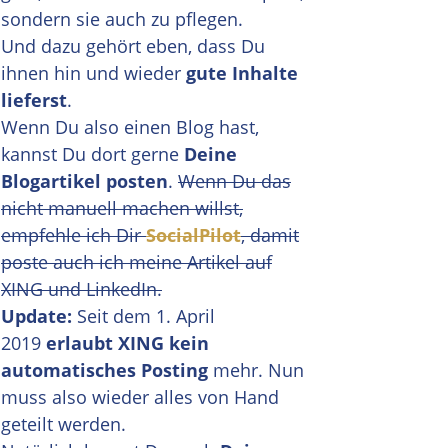
sondern sie auch zu pflegen.
Und dazu gehört eben, dass Du
ihnen hin und wieder
gute Inhalte
lieferst
.
Wenn Du also einen Blog hast,
kannst Du dort gerne
Deine
Blogartikel posten
.
Wenn Du das
nicht manuell machen willst,
empfehle ich Dir
SocialPilot
, damit
poste auch ich meine Artikel auf
XING und LinkedIn.
Update:
Seit dem 1. April
2019
erlaubt XING kein
automatisches Posting
mehr. Nun
muss also wieder alles von Hand
geteilt werden.